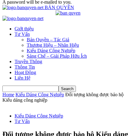
A password will be e-mailed to you.
BẢN QUYỀN
Giới thiệu
Tư Vấn
Bản Quyền – Tác Giả
Thương Hiệu – Nhãn Hiệu
Kiểu Dáng Công Nghiệp
Sáng Chế – Giải Pháp Hữu Ích
Truyền Thông
Thông Tin
Hoạt Động
Liên Hệ
Home
Kiểu Dáng Công Nghiệp
Đối tượng không được bảo hộ
Kiểu dáng công nghiệp
Kiểu Dáng Công Nghiệp
Tư Vấn
Đối tượng không được bảo hộ Kiểu dáng