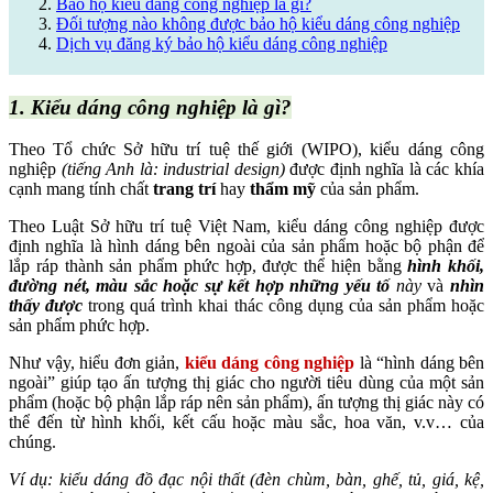
Bảo hộ kiểu dáng công nghiệp là gì?
Đối tượng nào không được bảo hộ kiểu dáng công nghiệp
Dịch vụ đăng ký bảo hộ kiểu dáng công nghiệp
1. Kiểu dáng công nghiệp là gì?
Theo Tổ chức Sở hữu trí tuệ thế giới (WIPO), kiểu dáng công
nghiệp
(tiếng Anh là: industrial design)
được định nghĩa là các khía
cạnh mang tính chất
trang trí
hay
thẩm mỹ
của sản phẩm.
Theo Luật Sở hữu trí tuệ Việt Nam, kiểu dáng công nghiệp được
định nghĩa là hình dáng bên ngoài của sản phẩm hoặc bộ phận để
lắp ráp thành sản phẩm phức hợp, được thể hiện bằng
hình khối,
đường nét, màu sắc hoặc sự kết hợp những yếu tố
này
và
nhìn
thấy được
trong quá trình khai thác công dụng của sản phẩm hoặc
sản phẩm phức hợp.
Như vậy, hiểu đơn giản,
kiểu dáng công nghiệp
là “hình dáng bên
ngoài” giúp tạo ấn tượng thị giác cho người tiêu dùng của một sản
phẩm (hoặc bộ phận lắp ráp nên sản phẩm), ấn tượng thị giác này có
thể đến từ hình khối, kết cấu hoặc màu sắc, hoa văn, v.v… của
chúng.
Ví dụ:
kiểu dáng đồ đạc nội thất
(đèn chùm, bàn, ghế, tủ, giá, kệ,