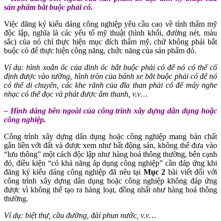
sản phẩm bắt buộc phải có.
Việc đăng ký kiểu dáng công nghiệp yêu cầu cao về tính thẩm mỹ
độc lập, nghĩa là các yếu tố mỹ thuật (hình khối, đường nét, màu
sắc) của nó chỉ thực hiện mục đích thẩm mỹ, chứ không phải bắt
buộc có để thực hiện công năng, chức năng của sản phẩm đó.
Ví dụ: hình xoắn ốc của đinh ốc bắt buộc phải có để nó có thể cố
định được vào tường, hình tròn của bánh xe bắt buộc phải có để nó
có thể di chuyển, các khe rãnh của đĩa than phải có để máy nghe
nhạc có thể đọc và phát được âm thanh, v.v…
– Hình dáng bên ngoài của công trình xây dựng dân dụng hoặc
công nghiệp.
Công trình xây dựng dân dụng hoặc công nghiệp mang bản chất
gắn liền với đất và được xem như bất động sản, không thể đưa vào
“lưu thông” một cách độc lập như hàng hoá thông thường, bên cạnh
đó, điều kiện “có khả năng áp dụng công nghiệp” cần đáp ứng khi
đăng ký kiểu dáng công nghiệp đã nêu tại
Mục 2
bài viết đối với
công trình xây dựng dân dụng hoặc công nghiệp không đáp ứng
được vì không thể tạo ra hàng loạt, đồng nhất như hàng hoá thông
thường.
Ví dụ: biệt thự, cầu đường, đài phun nước, v.v…