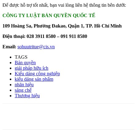
Để được hỗ trợ tốt nhất, bạn vui lòng liên hệ thông tin bên dưới:
CÔNG TY LUẬT BẢN QUYỀN QUỐC TẾ
109 Hoàng Sa, Phường Đakao, Quận 1, TP. Hồ Chí Minh
Điện thoại: 028 3911 8580 – 091 911 8580
Email:
sohuutritue@cis.vn
TAGS
Bản quyền
giải pháp hữu ích
Kiểu dáng công nghiệp
kiểu dáng sản phẩm
nhãn hiệu
sáng chế
Thương hiệu
Facebook