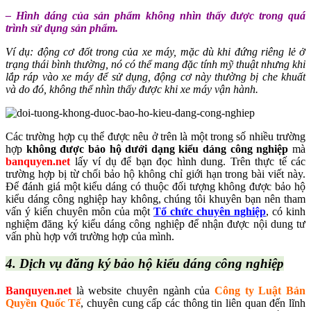
– Hình dáng của sản phẩm không nhìn thấy được trong quá
trình sử dụng sản phẩm.
Ví dụ: động cơ đốt trong của xe máy, mặc dù khi đứng riêng lẻ ở
trạng thái bình thường, nó có thể mang đặc tính mỹ thuật nhưng khi
lắp ráp vào xe máy để sử dụng, động cơ này thường bị che khuất
và do đó, không thể nhìn thấy được khi xe máy vận hành.
Các trường hợp cụ thể được nêu ở trên là một trong số nhiều trường
hợp
không được bảo hộ dưới dạng kiểu dáng công nghiệp
mà
banquyen.net
lấy ví dụ để bạn đọc hình dung. Trên thực tế các
trường hợp bị từ chối bảo hộ không chỉ giới hạn trong bài viết này.
Để đánh giá một kiểu dáng có thuộc đối tượng không được bảo hộ
kiểu dáng công nghiệp hay không, chúng tôi khuyên bạn nên tham
vấn ý kiến chuyên môn của một
Tổ chức chuyên nghiệp
, có kinh
nghiệm đăng ký kiểu dáng công nghiệp để nhận được nội dung tư
vấn phù hợp với trường hợp của mình.
4. Dịch vụ đăng ký bảo hộ kiểu dáng công nghiệp
Banquyen.net
là website chuyên ngành của
Công ty Luật Bản
Quyền Quốc Tế
, chuyên cung cấp các thông tin liên quan đến lĩnh