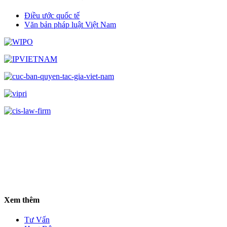
Điều ước quốc tế
Văn bản pháp luật Việt Nam
Xem thêm
Tư Vấn