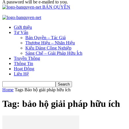
A password will be e-mailed to you.
BẢN QUYỀN
Giới thiệu
Tư Vấn
Bản Quyền – Tác Giả
Thương Hiệu – Nhãn Hiệu
Kiểu Dáng Công Nghiệp
Sáng Chế – Giải Pháp Hữu Ích
Truyền Thông
Thông Tin
Hoạt Động
Liên Hệ
Home
Tags
Bảo hộ giải pháp hữu ích
Tag: bảo hộ giải pháp hữu ích