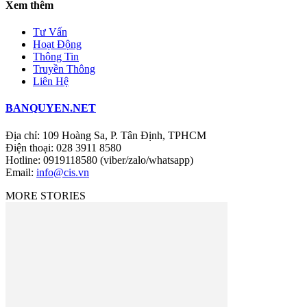
Xem thêm
Tư Vấn
Hoạt Động
Thông Tin
Truyền Thông
Liên Hệ
BANQUYEN.NET
Địa chỉ: 109 Hoàng Sa, P. Tân Định, TPHCM
Điện thoại: 028 3911 8580
Hotline: 0919118580 (viber/zalo/whatsapp)
Email:
info@cis.vn
MORE STORIES