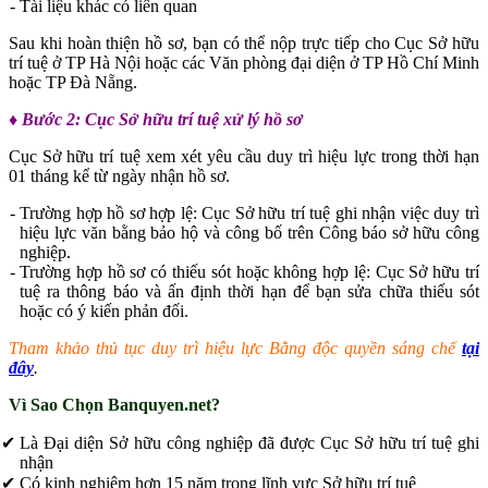
Tài liệu khác có liên quan
Sau khi hoàn thiện hồ sơ, bạn có thể nộp trực tiếp cho Cục Sở hữu
trí tuệ ở TP Hà Nội hoặc các Văn phòng đại diện ở TP Hồ Chí Minh
hoặc TP Đà Nẵng.
♦ Bước 2: Cục Sở hữu trí tuệ xử lý hồ sơ
Cục Sở hữu trí tuệ xem xét yêu cầu duy trì hiệu lực trong thời hạn
01 tháng kể từ ngày nhận hồ sơ.
Trường hợp hồ sơ hợp lệ: Cục Sở hữu trí tuệ ghi nhận việc duy trì
hiệu lực văn bằng bảo hộ và công bố trên Công báo sở hữu công
nghiệp.
Trường hợp hồ sơ có thiếu sót hoặc không hợp lệ: Cục Sở hữu trí
tuệ ra thông báo và ấn định thời hạn để bạn sửa chữa thiếu sót
hoặc có ý kiến phản đối.
Tham khảo thủ tục duy trì hiệu lực Bằng độc quyền sáng chế
tại
đây
.
Vì Sao Chọn Banquyen.net?
Là Đại diện Sở hữu công nghiệp đã được Cục Sở hữu trí tuệ ghi
nhận
Có kinh nghiệm hơn 15 năm trong lĩnh vực Sở hữu trí tuệ