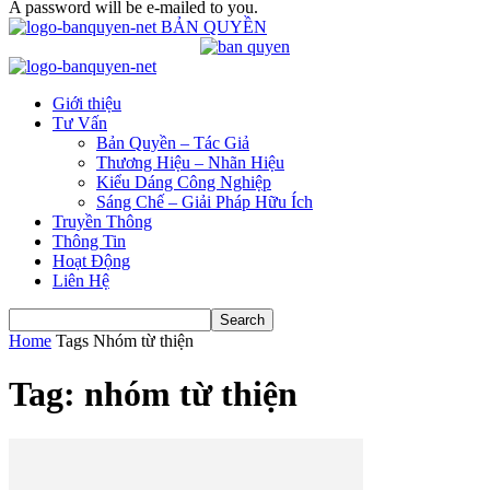
A password will be e-mailed to you.
BẢN QUYỀN
Giới thiệu
Tư Vấn
Bản Quyền – Tác Giả
Thương Hiệu – Nhãn Hiệu
Kiểu Dáng Công Nghiệp
Sáng Chế – Giải Pháp Hữu Ích
Truyền Thông
Thông Tin
Hoạt Động
Liên Hệ
Home
Tags
Nhóm từ thiện
Tag: nhóm từ thiện