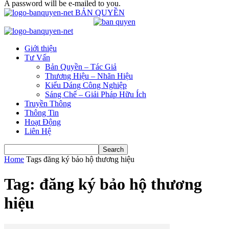
A password will be e-mailed to you.
BẢN QUYỀN
Giới thiệu
Tư Vấn
Bản Quyền – Tác Giả
Thương Hiệu – Nhãn Hiệu
Kiểu Dáng Công Nghiệp
Sáng Chế – Giải Pháp Hữu Ích
Truyền Thông
Thông Tin
Hoạt Động
Liên Hệ
Home
Tags
đăng ký bảo hộ thương hiệu
Tag: đăng ký bảo hộ thương
hiệu