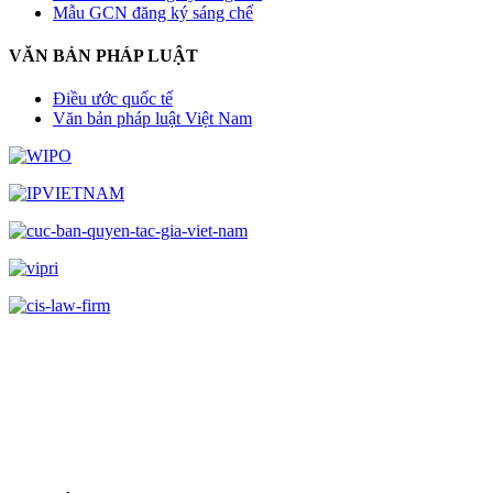
Mẫu GCN đăng ký sáng chế
VĂN BẢN PHÁP LUẬT
Điều ước quốc tế
Văn bản pháp luật Việt Nam