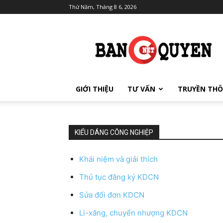
Thứ Năm, Tháng 8 6, 2026
BẢN
QUYỀN
GIỚI THIỆU
TƯ VẤN
TRUYỀN TH
KIỂU DÁNG CÔNG NGHIỆP
Khái niệm và giải thích
Thủ tục đăng ký KDCN
Sửa đổi đơn KDCN
Li-xăng, chuyển nhượng KDCN