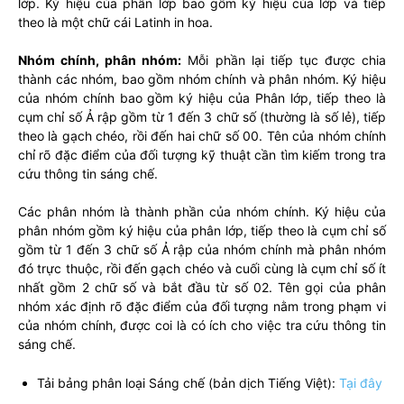
lớp. Ký hiệu của phân lớp bao gồm ký hiệu của lớp và tiếp
theo là một chữ cái Latinh in hoa.
Nhóm chính, phân nhóm:
Mỗi phần lại tiếp tục được chia
thành các nhóm, bao gồm nhóm chính và phân nhóm. Ký hiệu
của nhóm chính bao gồm ký hiệu của Phân lớp, tiếp theo là
cụm chỉ số Ả rập gồm từ 1 đến 3 chữ số (thường là số lẻ), tiếp
theo là gạch chéo, rồi đến hai chữ số 00. Tên của nhóm chính
chỉ rõ đặc điểm của đối tượng kỹ thuật cần tìm kiếm trong tra
cứu thông tin sáng chế.
Các phân nhóm là thành phần của nhóm chính. Ký hiệu của
phân nhóm gồm ký hiệu của phân lớp, tiếp theo là cụm chỉ số
gồm từ 1 đến 3 chữ số Ả rập của nhóm chính mà phân nhóm
đó trực thuộc, rồi đến gạch chéo và cuối cùng là cụm chỉ số ít
nhất gồm 2 chữ số và bắt đầu từ số 02. Tên gọi của phân
nhóm xác định rõ đặc điểm của đối tượng nằm trong phạm vi
của nhóm chính, được coi là có ích cho việc tra cứu thông tin
sáng chế.
Tải bảng phân loại Sáng chế (bản dịch Tiếng Việt):
Tại đây