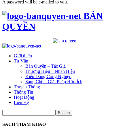
A password will be e-mailed to you.
BẢN
QUYỀN
Giới thiệu
Tư Vấn
Bản Quyền – Tác Giả
Thương Hiệu – Nhãn Hiệu
Kiểu Dáng Công Nghiệp
Sáng Chế – Giải Pháp Hữu Ích
Truyền Thông
Thông Tin
Hoạt Động
Liên Hệ
SÁCH THAM KHẢO