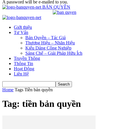
A password will be e-mailed to you.
BẢN QUYỀN
Giới thiệu
Tư Vấn
Bản Quyền – Tác Giả
Thương Hiệu – Nhãn Hiệu
Kiểu Dáng Công Nghiệp
Sáng Chế – Giải Pháp Hữu Ích
Truyền Thông
Thông Tin
Hoạt Động
Liên Hệ
Home
Tags
Tiền bản quyền
Tag: tiền bản quyền