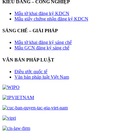
KIỂU DÁNG – CÔNG NGHIỆP
Mẫu tờ khai đăng ký KDCN
Mẫu giấy chứng nhận đăng ký KDCN
SÁNG CHẾ – GIẢI PHÁP
Mẫu tờ khai đăng ký sáng chế
Mẫu GCN đăng ký sáng chế
VĂN BẢN PHÁP LUẬT
Điều ước quốc tế
Văn bản pháp luật Việt Nam