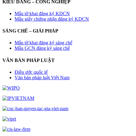
KIỂU DÁNG – CÔNG NGHIỆP
Mẫu tờ khai đăng ký KDCN
Mẫu giấy chứng nhận đăng ký KDCN
SÁNG CHẾ – GIẢI PHÁP
Mẫu tờ khai đăng ký sáng chế
Mẫu GCN đăng ký sáng chế
VĂN BẢN PHÁP LUẬT
Điều ước quốc tế
Văn bản pháp luật Việt Nam