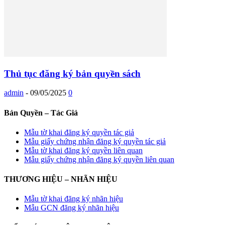
Thủ tục đăng ký bản quyền sách
admin
-
09/05/2025
0
Bản Quyền – Tác Giả
Mẫu tờ khai đăng ký quyền tác giả
Mẫu giấy chứng nhận đăng ký quyền tác giả
Mẫu tờ khai đăng ký quyền liên quan
Mẫu giấy chứng nhận đăng ký quyền liên quan
THƯƠNG HIỆU – NHÃN HIỆU
Mẫu tờ khai đăng ký nhãn hiệu
Mẫu GCN đăng ký nhãn hiệu