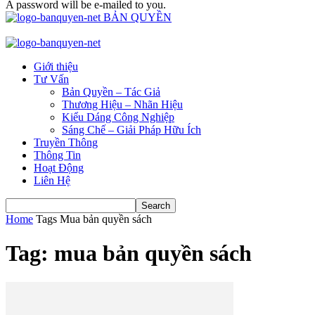
A password will be e-mailed to you.
BẢN QUYỀN
Giới thiệu
Tư Vấn
Bản Quyền – Tác Giả
Thương Hiệu – Nhãn Hiệu
Kiểu Dáng Công Nghiệp
Sáng Chế – Giải Pháp Hữu Ích
Truyền Thông
Thông Tin
Hoạt Động
Liên Hệ
Home
Tags
Mua bản quyền sách
Tag: mua bản quyền sách