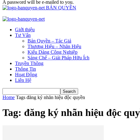
A password will be e-mailed to you.
BẢN QUYỀN
Giới thiệu
Tư Vấn
Bản Quyền – Tác Giả
Thương Hiệu – Nhãn Hiệu
Kiểu Dáng Công Nghiệp
Sáng Chế – Giải Pháp Hữu Ích
Truyền Thông
Thông Tin
Hoạt Động
Liên Hệ
Home
Tags
đăng ký nhãn hiệu độc quyền
Tag: đăng ký nhãn hiệu độc qu