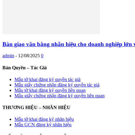
Bàn giao văn bằng nhãn hiệu cho doanh nghiệp lớn v
admin
-
12/08/2025
0
Bản Quyền – Tác Giả
Mẫu tờ khai đăng ký quyền tác giả
Mẫu giấy chứng nhận đăng ký quyền tác giả
Mẫu tờ khai đăng ký quyền liên quan
Mẫu giấy chứng nhận đăng ký quyền liên quan
THƯƠNG HIỆU – NHÃN HIỆU
Mẫu tờ khai đăng ký nhãn hiệu
Mẫu GCN đăng ký nhãn hiệu