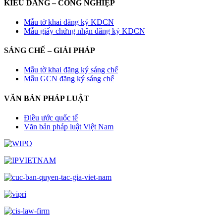
KIỂU DÁNG – CÔNG NGHIỆP
Mẫu tờ khai đăng ký KDCN
Mẫu giấy chứng nhận đăng ký KDCN
SÁNG CHẾ – GIẢI PHÁP
Mẫu tờ khai đăng ký sáng chế
Mẫu GCN đăng ký sáng chế
VĂN BẢN PHÁP LUẬT
Điều ước quốc tế
Văn bản pháp luật Việt Nam