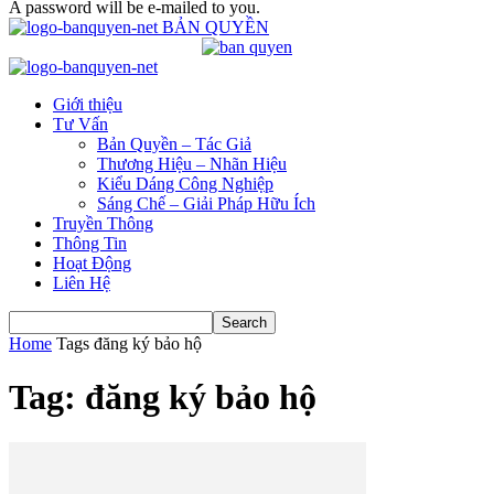
A password will be e-mailed to you.
BẢN QUYỀN
Giới thiệu
Tư Vấn
Bản Quyền – Tác Giả
Thương Hiệu – Nhãn Hiệu
Kiểu Dáng Công Nghiệp
Sáng Chế – Giải Pháp Hữu Ích
Truyền Thông
Thông Tin
Hoạt Động
Liên Hệ
Home
Tags
đăng ký bảo hộ
Tag: đăng ký bảo hộ