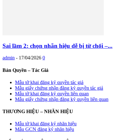
Sai lầm 2: chọn nhãn hiệu dễ bị từ chối –...
admin
-
17/04/2026
0
Bản Quyền – Tác Giả
Mẫu tờ khai đăng ký quyền tác giả
Mẫu giấy chứng nhận đăng ký quyền tác giả
Mẫu tờ khai đăng ký quyền liên quan
Mẫu giấy chứng nhận đăng ký quyền liên quan
THƯƠNG HIỆU – NHÃN HIỆU
Mẫu tờ khai đăng ký nhãn hiệu
Mẫu GCN đăng ký nhãn hiệu