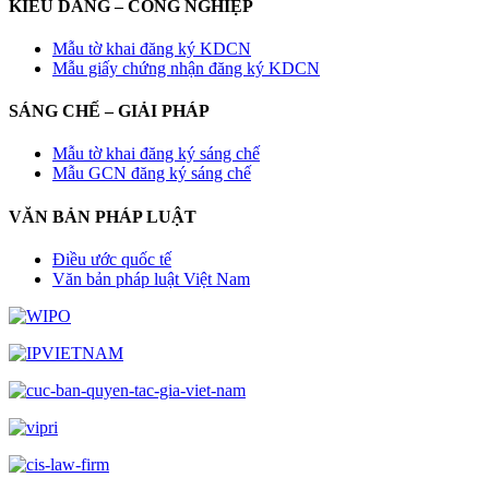
KIỂU DÁNG – CÔNG NGHIỆP
Mẫu tờ khai đăng ký KDCN
Mẫu giấy chứng nhận đăng ký KDCN
SÁNG CHẾ – GIẢI PHÁP
Mẫu tờ khai đăng ký sáng chế
Mẫu GCN đăng ký sáng chế
VĂN BẢN PHÁP LUẬT
Điều ước quốc tế
Văn bản pháp luật Việt Nam