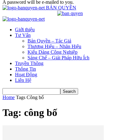
A password will be e-mailed to you.
BẢN QUYỀN
Giới thiệu
Tư Vấn
Bản Quyền – Tác Giả
Thương Hiệu – Nhãn Hiệu
Kiểu Dáng Công Nghiệp
Sáng Chế – Giải Pháp Hữu Ích
Truyền Thông
Thông Tin
Hoạt Động
Liên Hệ
Home
Tags
Công bố
Tag: công bố