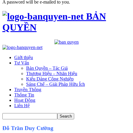
A password will be e-mailed to you.
BẢN
QUYỀN
Giới thiệu
Tư Vấn
Bản Quyền – Tác Giả
Thương Hiệu – Nhãn Hiệu
Kiểu Dáng Công Nghiệp
Sáng Chế – Giải Pháp Hữu Ích
Truyền Thông
Thông Tin
Hoạt Động
Liên Hệ
Đỗ Trần Duy Cường