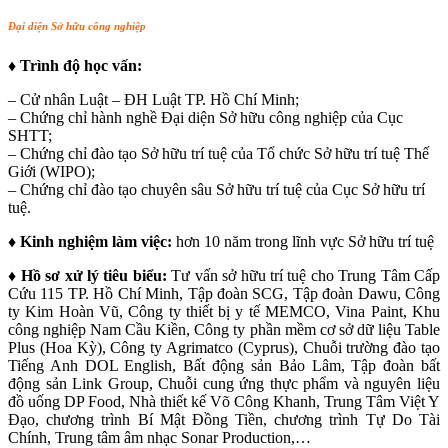
Đại diện Sở hữu công nghiệp
♦ Trình độ học vấn:
– Cử nhân Luật – ĐH Luật TP. Hồ Chí Minh;
– Chứng chỉ hành nghề Đại diện Sở hữu công nghiệp của Cục
SHTT;
– Chứng chỉ đào tạo Sở hữu trí tuệ của Tổ chức Sở hữu trí tuệ Thế
Giới (WIPO);
– Chứng chỉ đào tạo chuyên sâu Sở hữu trí tuệ của Cục Sở hữu trí
tuệ.
♦ Kinh nghiệm làm việc:
hơn 10 năm trong lĩnh vực Sở hữu trí tuệ
♦ Hồ sơ xử lý tiêu biểu:
Tư vấn sở hữu trí tuệ cho Trung Tâm Cấp
Cứu 115 TP. Hồ Chí Minh, Tập đoàn SCG, Tập đoàn Dawu, Công
ty Kim Hoàn Vũ, Công ty thiết bị y tế MEMCO, Vina Paint, Khu
công nghiệp Nam Cầu Kiền, Công ty phần mềm cơ sở dữ liệu Table
Plus (Hoa Kỳ), Công ty Agrimatco (Cyprus), Chuỗi trường đào tạo
Tiếng Anh DOL English, Bất động sản Bảo Lâm, Tập đoàn bất
động sản Link Group, Chuỗi cung ứng thực phẩm và nguyên liệu
đồ uống DP Food, Nhà thiết kế Võ Công Khanh, Trung Tâm Việt Y
Đạo, chương trình Bí Mật Đồng Tiền, chương trình Tự Do Tài
Chính, Trung tâm âm nhạc Sonar Production,…